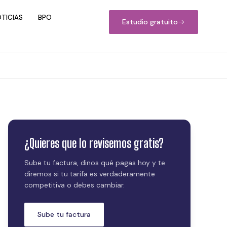
TICIAS
BPO
Estudio gratuito
¿Quieres que lo revisemos gratis?
Sube tu factura, dinos qué pagas hoy y te
diremos si tu tarifa es verdaderamente
competitiva o debes cambiar.
Sube tu factura