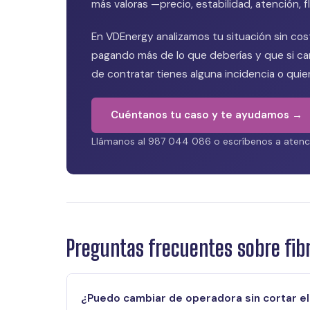
más valoras —precio, estabilidad, atención, 
En VDEnergy analizamos tu situación sin co
pagando más de lo que deberías y que si cam
de contratar tienes alguna incidencia o quie
Cuéntanos tu caso y te ayudamos →
Llámanos al 987 044 086 o escríbenos a atenci
Preguntas frecuentes sobre fibr
¿Puedo cambiar de operadora sin cortar el