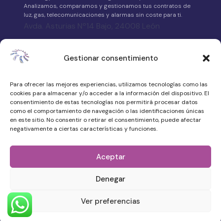
Analizamos, comparamos y gestionamos tus contratos de
luz, gas, telecomunicaciones y alarmas sin coste para ti.
Avda. Asturias Nº14 Bajo, 24008 León
658 315 539
Gestionar consentimiento
·
WhatsApp
Para ofrecer las mejores experiencias, utilizamos tecnologías como las
atencionalcliente@vdenergy.es
cookies para almacenar y/o acceder a la información del dispositivo. El
consentimiento de estas tecnologías nos permitirá procesar datos
como el comportamiento de navegación o las identificaciones únicas
en este sitio. No consentir o retirar el consentimiento, puede afectar
negativamente a ciertas características y funciones.
© 2026 VDEnergy. Todos los derechos
reservados.
Aceptar
Política de privacidad
Denegar
Aviso legal
Quiénes somos
Ver preferencias
Trabaja con nosotros
Preguntas frecuentes