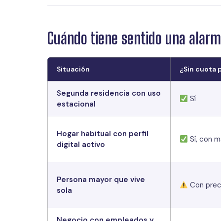
Cuándo tiene sentido una alarm
Situación
¿Sin cuota 
Segunda residencia con uso
Sí
estacional
Hogar habitual con perfil
Sí, con m
digital activo
Persona mayor que vive
Con prec
sola
Negocio con empleados y