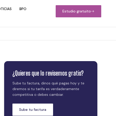
TICIAS
BPO
Estudio gratuito
¿Quieres que lo revisemos gratis?
Sube tu factura, dinos qué pagas hoy y te
diremos si tu tarifa es verdaderamente
competitiva o debes cambiar.
Sube tu factura