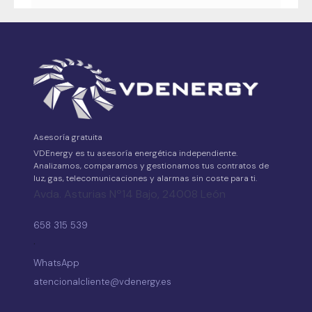
Asesoría gratuita
VDEnergy es tu asesoría energética independiente.
Analizamos, comparamos y gestionamos tus contratos de
luz, gas, telecomunicaciones y alarmas sin coste para ti.
Avda. Asturias Nº14 Bajo, 24008 León
658 315 539
·
WhatsApp
atencionalcliente@vdenergy.es