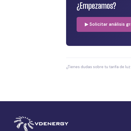
¿Empezamos?
▶ Solicitar análisis g
¿Tienes dudas sobre tu tarifa de lu