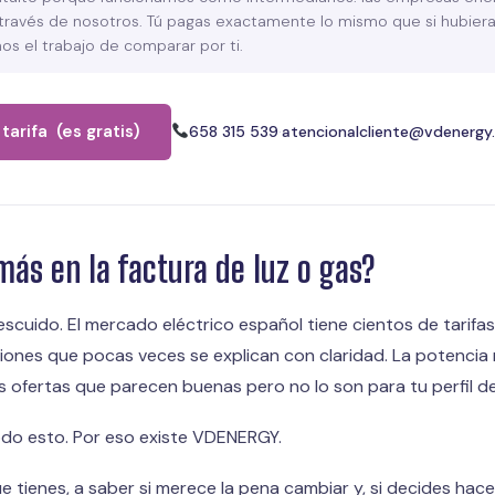
través de nosotros. Tú pagas exactamente lo mismo que si hubier
 el trabajo de comparar por ti.
tarifa (es gratis)
658 315 539
·
atencionalcliente@vdenergy
ás en la factura de luz o gas?
escuido. El mercado eléctrico español tiene cientos de tarifa
ones que pocas veces se explican con claridad. La potencia 
as ofertas que parecen buenas pero no lo son para tu perfil d
todo esto. Por eso existe VDENERGY.
 tienes, a saber si merece la pena cambiar y, si decides hac