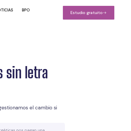
TICIAS
BPO
Estudio gratuito
 sin letra
gestionamos el cambio si
rgéticas nos pagan una