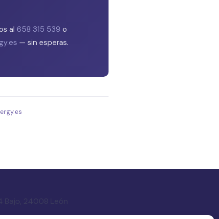
os al
658 315 539
o
gy.es
— sin esperas.
ergy.es
14 Bajo, 24008 León