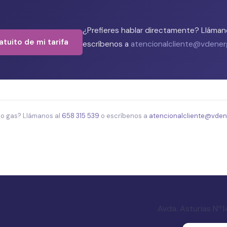
¿Prefieres hablar directamente? Lláman
ratuito de mi tarifa
escríbenos a
atencionalcliente@vdener
z o gas? Llámanos al
658 315 539
o escríbenos a
atencionalcliente@vden
Avda. Asturias Nº