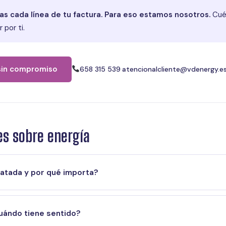
as cada línea de tu factura. Para eso estamos nosotros.
Cuén
por ti.
, sin compromiso
658 315 539
·
atencionalcliente@vdenergy.e
es sobre energía
ratada y por qué importa?
cuándo tiene sentido?