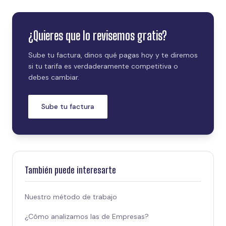
revisar bien las condiciones específicas de la tarifa
encontrarás en cualquier factura anterior, en la parte
que te ofrezcan.
superior del documento.
¿Quieres que lo revisemos gratis?
Sube tu factura, dinos qué pagas hoy y te diremos
si tu tarifa es verdaderamente competitiva o
debes cambiar.
Sube tu factura
También puede interesarte
Nuestro método de trabajo
¿Cómo analizamos las de Empresas?