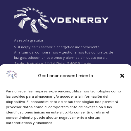
Asesoría gratuita
VDEnergy es tu asesoría energética independiente.
Analizamos, comparamos y gestionamos tus contratos de
luz, gas, telecomunicaciones y alarmas sin coste para ti.
Avda. Asturias Nº14 Bajo, 24008 León
Gestionar consentimiento
658 315 539
·
Para ofrecer las mejores experiencias, utilizamos tecnologías como
WhatsApp
las cookies para almacenar y/o acceder a la información del
atencionalcliente@vdenergy.es
dispositivo. El consentimiento de estas tecnologías nos permitirá
procesar datos como el comportamiento de navegación o las
identificaciones únicas en este sitio. No consentir o retirar el
consentimiento, puede afectar negativamente a ciertas
características y funciones.