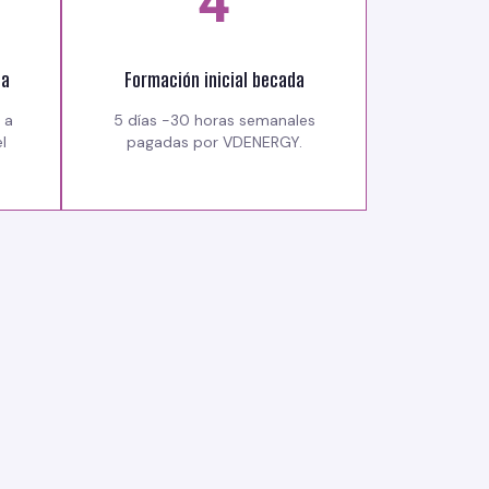
4
da
Formación inicial becada
 a
5 días -30 horas semanales
l
pagadas por VDENERGY.