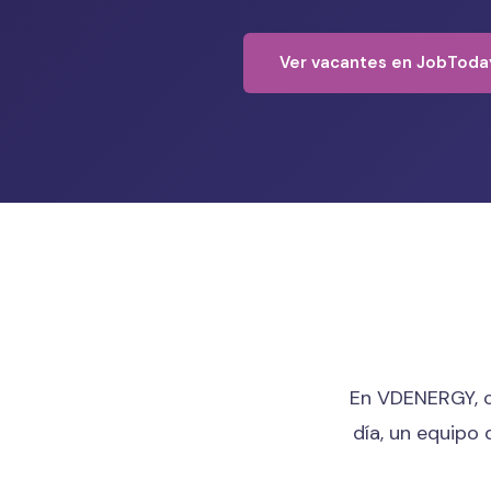
Ver vacantes en JobToda
En VDENERGY, c
día, un equipo 