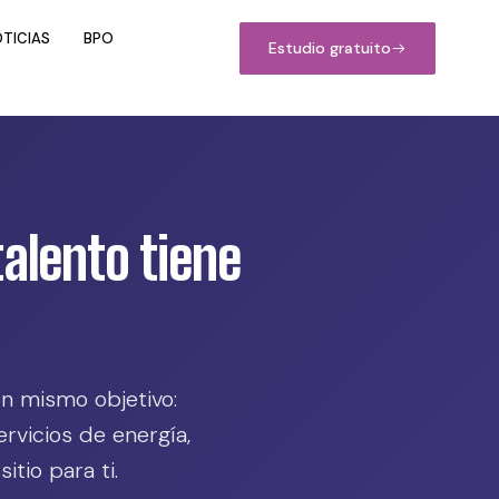
TICIAS
BPO
Estudio gratuito
talento tiene
 mismo objetivo:
rvicios de energía,
itio para ti.