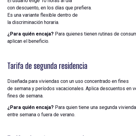
El
usuario
elige
10 horas al día
con
descuento
,
en
los
días
que
prefiera
.
Es
una
variante
flexible
dentro
de
la
discriminación
horaria
.
¿Para
quién
encaja
?
Para
quienes
tienen
rutinas
de
consu
aplican
el
beneficio
.
Tarifa de segunda residencia
Diseñada
para
viviendas
con un
uso
concentrado
en
fines
de
semana
y
períodos
vacacionales
.
Aplica
descuentos
en
v
fines de
semana
.
¿Para
quién
encaja
?
Para
quien
tiene
una
segunda
vivienda
entre
semana
o fuera de
verano
.