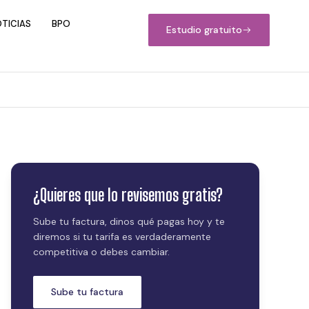
TICIAS
BPO
Estudio gratuito
¿Quieres que lo revisemos gratis?
Sube tu factura, dinos qué pagas hoy y te
diremos si tu tarifa es verdaderamente
competitiva o debes cambiar.
Sube tu factura