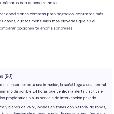
grar cámaras con acceso remoto.
cer condiciones distintas para negocios: contratos más
nos casos, cuotas mensuales más elevadas que en el
comparar opciones te ahorra sorpresas.
as (CRA)
 el sensor detecta una intrusión, la señal llega a una central
mano disponible 24 horas que verifica la alerta y activa el
 los propietarios o a un servicio de intervención privado.
re y bienes de valor, locales en zonas con historial de robos,
nte incidencias sin depender solo de una app. Asegúrate de