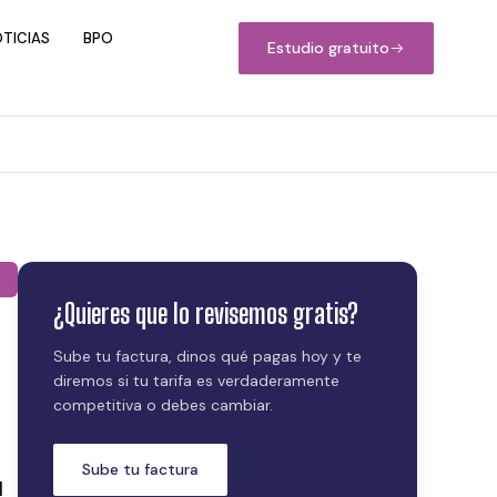
TICIAS
BPO
Estudio gratuito
¿Quieres que lo revisemos gratis?
Sube tu factura, dinos qué pagas hoy y te
diremos si tu tarifa es verdaderamente
competitiva o debes cambiar.
Sube tu factura
l