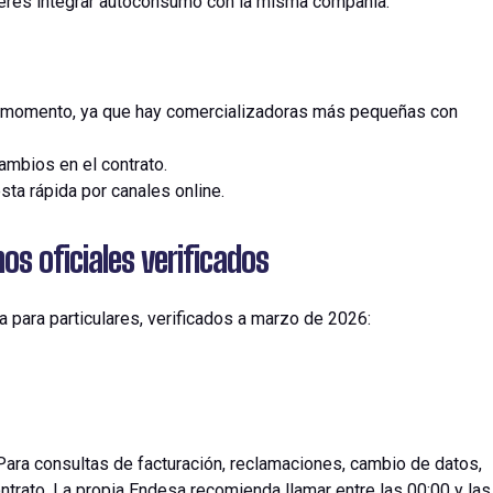
ieres integrar autoconsumo con la misma compañía.
e momento, ya que hay comercializadoras más pequeñas con
ambios en el contrato.
ta rápida por canales online.
s oficiales verificados
a
para
particulares
,
verificados
a
marzo
de 2026:
.Para consultas de facturación, reclamaciones, cambio de datos,
trato. La propia Endesa recomienda llamar entre las 00:00 y las