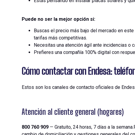
Estás pensando en instalar placas solares y qu
Puede no ser la mejor opción si:
Buscas el precio más bajo del mercado en est
tarifas más competitivas.
Necesitas una atención ágil ante incidencias o c
Prefieres una compañía 100% digital con respues
Cómo contactar con Endesa: teléfono
Estos
son
los
canales de
contacto
oficiales
de
Endes
Atención al cliente general (hogares)
800 760 909
— Gratuito, 24 horas, 7 días a la semana
cambio de domiciliación y gestiones generales del con