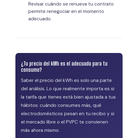
Revisar cuándo se renueva tu contrato
permite renegociar en el momento
adecuado.
¿Tu precio del kWh es el adecuado para tu
consumo?
Saber el precio del kWh es solo una parte
del análisis. Lo que realmente importa es si
la tarifa que tienes está bien ajustada a tus
hábitos: cuándo consumes más, qué
electrodomésticos pesan en tu recibo y si
el mercado libre o el PVPC te convienen
más ahora mismo.