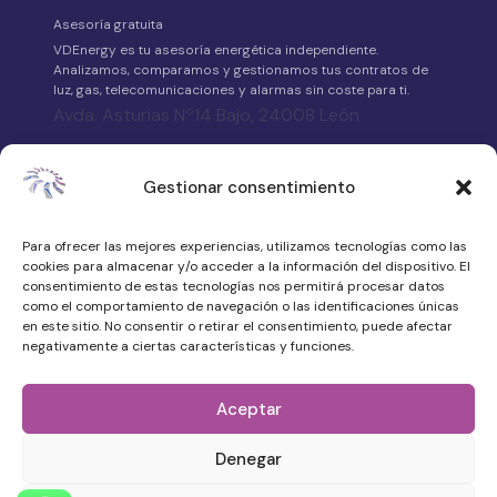
Asesoría gratuita
VDEnergy es tu asesoría energética independiente.
Analizamos, comparamos y gestionamos tus contratos de
luz, gas, telecomunicaciones y alarmas sin coste para ti.
Avda. Asturias Nº14 Bajo, 24008 León
658 315 539
Gestionar consentimiento
·
WhatsApp
Para ofrecer las mejores experiencias, utilizamos tecnologías como las
atencionalcliente@vdenergy.es
cookies para almacenar y/o acceder a la información del dispositivo. El
consentimiento de estas tecnologías nos permitirá procesar datos
como el comportamiento de navegación o las identificaciones únicas
en este sitio. No consentir o retirar el consentimiento, puede afectar
negativamente a ciertas características y funciones.
© 2026 VDEnergy. Todos los derechos
reservados.
Aceptar
Política de privacidad
Denegar
Aviso legal
Quiénes somos