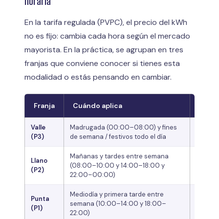
horaria
En la tarifa regulada (PVPC), el precio del kWh
no es fijo: cambia cada hora según el mercado
mayorista. En la práctica, se agrupan en tres
franjas que conviene conocer si tienes esta
modalidad o estás pensando en cambiar.
Franja
Cuándo aplica
Preci
Valle
Madrugada (00:00–08:00) y fines
El más 
(P3)
de semana / festivos todo el día
Mañanas y tardes entre semana
Llano
(08:00–10:00 y 14:00–18:00 y
Precio 
(P2)
22:00–00:00)
Mediodía y primera tarde entre
Punta
semana (10:00–14:00 y 18:00–
El más 
(P1)
22:00)