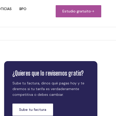
TICIAS
BPO
Estudio gratuito
¿Quieres que lo revisemos gratis?
Sube tu factura, dinos qué pagas hoy y te
diremos si tu tarifa es verdaderamente
competitiva o debes cambiar.
Sube tu factura