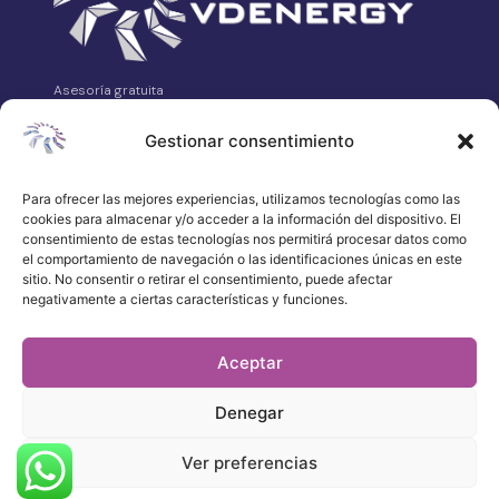
Asesoría gratuita
VDEnergy es tu asesoría energética independiente.
Analizamos, comparamos y gestionamos tus contratos de
Gestionar consentimiento
luz, gas, telecomunicaciones y alarmas sin coste para ti.
Avda. Asturias Nº14 Bajo, 24008 León
Para ofrecer las mejores experiencias, utilizamos tecnologías como las
cookies para almacenar y/o acceder a la información del dispositivo. El
658 315 539
consentimiento de estas tecnologías nos permitirá procesar datos como
·
el comportamiento de navegación o las identificaciones únicas en este
WhatsApp
sitio. No consentir o retirar el consentimiento, puede afectar
negativamente a ciertas características y funciones.
atencionalcliente@vdenergy.es
Aceptar
Denegar
© 2026 VDEnergy. Todos los derechos
reservados.
Política de privacidad
Ver preferencias
Aviso legal