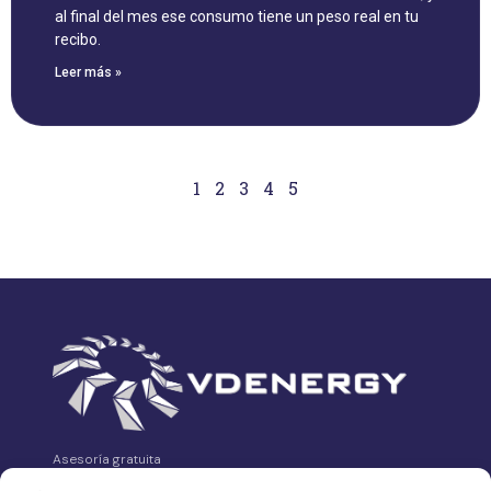
al final del mes ese consumo tiene un peso real en tu
recibo.
Leer más »
1
2
3
4
5
Asesoría gratuita
VDEnergy es tu asesoría energética independiente.