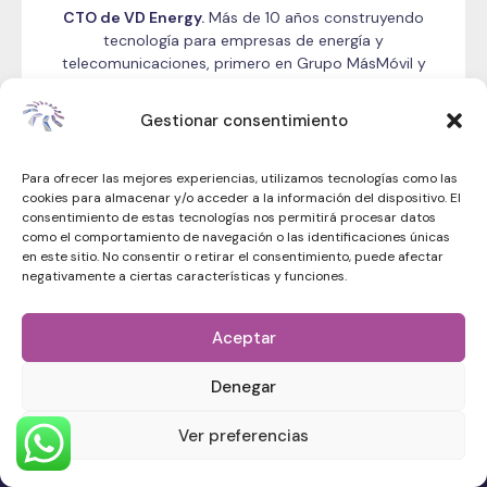
CTO de VD Energy.
Más de 10 años construyendo
tecnología para empresas de energía y
telecomunicaciones, primero en Grupo MásMóvil y
MasOrange, ahora liderando la plataforma
tecnológica de VD Energy. Conozco cómo
Gestionar consentimiento
funcionan estas compañías por dentro, y eso me
permite escribir sobre el sector con criterio real,
no solo con teoría.
Para ofrecer las mejores experiencias, utilizamos tecnologías como las
cookies para almacenar y/o acceder a la información del dispositivo. El
consentimiento de estas tecnologías nos permitirá procesar datos
como el comportamiento de navegación o las identificaciones únicas
en este sitio. No consentir o retirar el consentimiento, puede afectar
negativamente a ciertas características y funciones.
Aceptar
Denegar
Ver preferencias
Asesoría gratuita