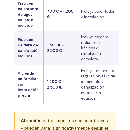
Piso con
calentador
700 € – 1.200
Incluye calentador
de agua
€
e instalación.
caliente
incluido
Incluye caldera,
Piso con
radiadores
caldera de
1.500 € –
básicos e
calefacción
2.500 €
instalación
incluida
completa.
Incluye armario de
Vivienda
regulación, tallo de
unifamiliar
1.200 € –
acometida y
sin
2.500 €
canalización
instalación
interior. Sin
previa
equipos.
Atención:
estos importes son orientativos
y pueden variar significativamente según el