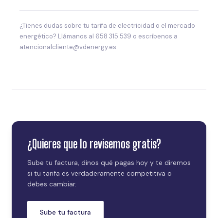
¿Tienes dudas sobre tu tarifa de electricidad o el mercado
energético? Llámanos al 658 315 539 o escríbenos a
atencionalcliente@vdenergy.es
¿Quieres que lo revisemos gratis?
Sube tu factura, dinos qué pagas hoy y te diremos
si tu tarifa es verdaderamente competitiva o
debes cambiar.
Sube tu factura