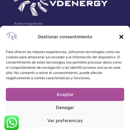
Asesoría gratuita
VDEnergy es tu asesoría energética independiente.
Analizamos, comparamos y gestionamos tus contratos de
Gestionar consentimiento
luz, gas, telecomunicaciones y alarmas sin coste para ti.
Avda. Asturias Nº14 Bajo, 24008 León
Para ofrecer las mejores experiencias, utilizamos tecnologías como las
cookies para almacenar y/o acceder a la información del dispositivo. El
658 315 539
consentimiento de estas tecnologías nos permitirá procesar datos como
·
el comportamiento de navegación o las identificaciones únicas en este
WhatsApp
sitio. No consentir o retirar el consentimiento, puede afectar
negativamente a ciertas características y funciones.
atencionalcliente@vdenergy.es
Aceptar
Denegar
© 2026 VDEnergy. Todos los derechos
reservados.
Política de privacidad
Ver preferencias
Aviso legal