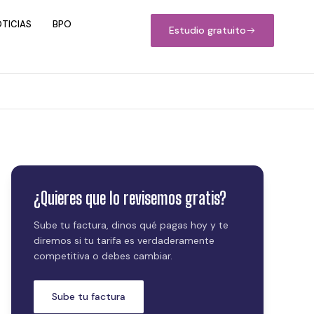
TICIAS
BPO
Estudio gratuito
¿Quieres que lo revisemos gratis?
Sube tu factura, dinos qué pagas hoy y te
diremos si tu tarifa es verdaderamente
competitiva o debes cambiar.
Sube tu factura