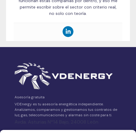
funcionan estas compañías por dentro, y eso me
permite escribir sobre el sector con criterio real,
no solo con teoría.
Asesoría gratuita
VDEnergy es tu asesoría energética independiente.
Analizamos, comparamos y gestionamos tus contratos de
luz, gas, telecomunicaciones y alarmas sin coste para ti.
Avda. Asturias Nº14 Bajo, 24008 León
658 315 539