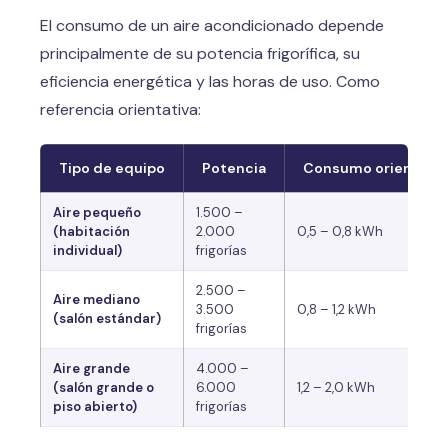
El consumo de un aire acondicionado depende
principalmente de su potencia frigorífica, su
eficiencia energética y las horas de uso. Como
referencia orientativa:
Tipo de equipo
Potencia
Consumo orientativ
Aire pequeño
1.500 –
(habitación
2.000
0,5 – 0,8 kWh
individual)
frigorías
2.500 –
Aire mediano
3.500
0,8 – 1,2 kWh
(salón estándar)
frigorías
Aire grande
4.000 –
(salón grande o
6.000
1,2 – 2,0 kWh
piso abierto)
frigorías