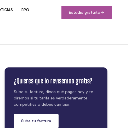
TICIAS
BPO
Estudio gratuito
¿Quieres que lo revisemos gratis?
Sube tu factura, dinos qué pagas hoy y te
diremos si tu tarifa es verdaderamente
competitiva o debes cambiar.
Sube tu factura