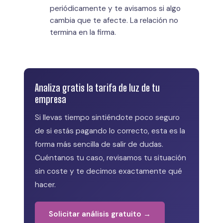
periódicamente y te avisamos si algo
cambia que te afecte. La relación no
termina en la firma.
Analiza gratis la tarifa de luz de tu
empresa
Si llevas tiempo sintiéndote poco seguro
de si estás pagando lo correcto, esta es la
forma más sencilla de salir de dudas.
Cuéntanos tu caso, revisamos tu situación
sin coste y te decimos exactamente qué
hacer.
Solicitar análisis gratuito →