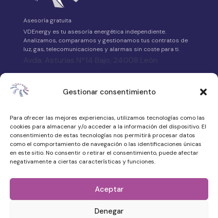
Asesoría gratuita
VDEnergy es tu asesoría energética independiente.
Analizamos, comparamos y gestionamos tus contratos de
luz, gas, telecomunicaciones y alarmas sin coste para ti.
Avda. Asturias Nº14 Bajo, 24008 León
658 315 539
Gestionar consentimiento
·
WhatsApp
Para ofrecer las mejores experiencias, utilizamos tecnologías como las
atencionalcliente@vdenergy.es
cookies para almacenar y/o acceder a la información del dispositivo. El
consentimiento de estas tecnologías nos permitirá procesar datos
como el comportamiento de navegación o las identificaciones únicas
en este sitio. No consentir o retirar el consentimiento, puede afectar
negativamente a ciertas características y funciones.
© 2026 VDEnergy. Todos los derechos
reservados.
Aceptar
Política de privacidad
Denegar
Aviso legal