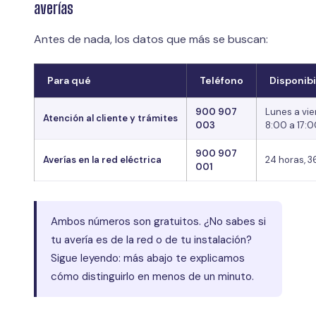
averías
Antes de nada, los datos que más se buscan:
Para qué
Teléfono
Disponibi
900 907
Lunes a vie
Atención al cliente y trámites
003
8:00 a 17:0
900 907
Averías en la red eléctrica
24 horas, 3
001
Ambos números son gratuitos. ¿No sabes si
tu avería es de la red o de tu instalación?
Sigue leyendo: más abajo te explicamos
cómo distinguirlo en menos de un minuto.