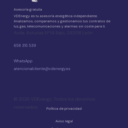
Asesoría gratuita
VDEnergy es tu asesoría energética independiente.
Analizamos, comparamos y gestionamos tus contratos de
luz, gas, telecomunicaciones y alarmas sin coste para ti.
Avda. Asturias Nº14 Bajo, 24008 León
658 315 539
·
WhatsApp
atencionalcliente@vdenergy.es
© 2026 VDEnergy. Todos los derechos
reservados.
Política de privacidad
Aviso legal