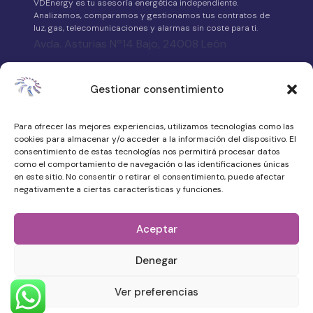
VDEnergy es tu asesoría energética independiente.
Analizamos, comparamos y gestionamos tus contratos de
luz, gas, telecomunicaciones y alarmas sin coste para ti.
Avda. Asturias Nº14 Bajo, 24008 León
658 315 539
Gestionar consentimiento
·
WhatsApp
Para ofrecer las mejores experiencias, utilizamos tecnologías como las
atencionalcliente@vdenergy.es
cookies para almacenar y/o acceder a la información del dispositivo. El
consentimiento de estas tecnologías nos permitirá procesar datos
como el comportamiento de navegación o las identificaciones únicas
en este sitio. No consentir o retirar el consentimiento, puede afectar
negativamente a ciertas características y funciones.
© 2026 VDEnergy. Todos los derechos
reservados.
Aceptar
Política de privacidad
Denegar
Aviso legal
Quiénes somos
Ver preferencias
Trabaja con nosotros