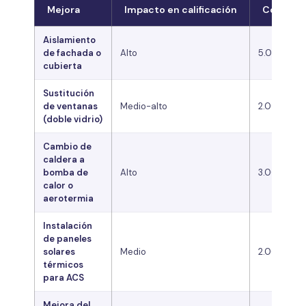
Mejora
Impacto en calificación
Coste or
Aislamiento
de fachada o
Alto
5.000 – 15
cubierta
Sustitución
de ventanas
Medio-alto
2.000 – 6
(doble vidrio)
Cambio de
caldera a
bomba de
Alto
3.000 – 15
calor o
aerotermia
Instalación
de paneles
solares
Medio
2.000 – 5
térmicos
para ACS
Mejora del