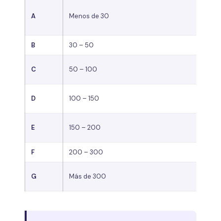
Edi
A
Menos de 30
co
nu
B
30 – 50
Alt
Efi
C
50 – 100
me
Efi
D
100 – 150
me
Efi
E
150 – 200
me
F
200 – 300
Ba
Mu
G
Más de 300
ef