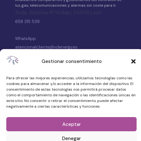
luz, gas, telecomunicaciones y alarmas sin coste para ti.
Avda. Asturias Nº14 Bajo, 24008 León
658 315 539
·
WhatsApp
atencionalcliente@vdenergy.es
Gestionar consentimiento
Para ofrecer las mejores experiencias, utilizamos tecnologías como las
© 2026 VDEnergy. Todos los derechos
cookies para almacenar y/o acceder a la información del dispositivo. El
Política de privacidad
reservados.
consentimiento de estas tecnologías nos permitirá procesar datos
Aviso legal
como el comportamiento de navegación o las identificaciones únicas en
este sitio. No consentir o retirar el consentimiento, puede afectar
Quiénes somos
negativamente a ciertas características y funciones.
Trabaja con nosotros
Preguntas frecuentes
Aceptar
Denegar