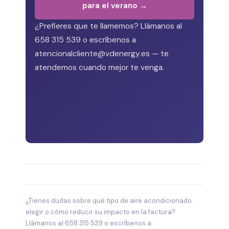
para el verano →
¿Prefieres que te llamemos? Llámanos al
658 315 539 o escríbenos a
atencionalcliente@vdenergy.es — te
atendemos cuando mejor te venga.
¿Tienes dudas sobre qué tipo de aire acondicionado
elegir o cómo reducir su impacto en la factura?
Llámanos al 658 315 539 o escríbenos a