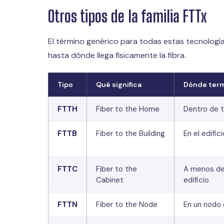
Otros tipos de la familia FTTx
El término genérico para todas estas tecnologí
hasta dónde llega físicamente la fibra.
Tipo
Qué significa
Dónde termi
FTTH
Fiber to the Home
Dentro de t
FTTB
Fiber to the Building
En el edifici
FTTC
Fiber to the
A menos de
Cabinet
edificio
FTTN
Fiber to the Node
En un nodo 