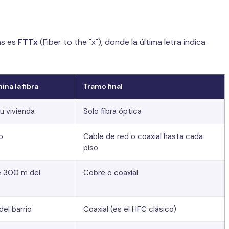
as es
FTTx
(Fiber to the "x"), donde la última letra indica
na la fibra
Tramo final
u vivienda
Solo fibra óptica
o
Cable de red o coaxial hasta cada
piso
 300 m del
Cobre o coaxial
del barrio
Coaxial (es el HFC clásico)