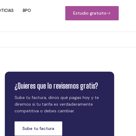
TICIAS
BPO
Estudio gratuito
¿Quieres que lo revisemos gratis?
Sube tu factura, dinos qué pagas hoy y te
diremos si tu tarifa es verdaderamente
competitiva o debes cambiar.
Sube tu factura