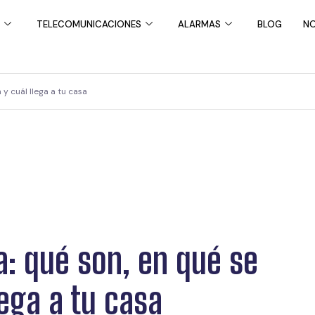
TELECOMUNICACIONES
ALARMAS
BLOG
NO
 y cuál llega a tu casa
a: qué son, en qué se
lega a tu casa