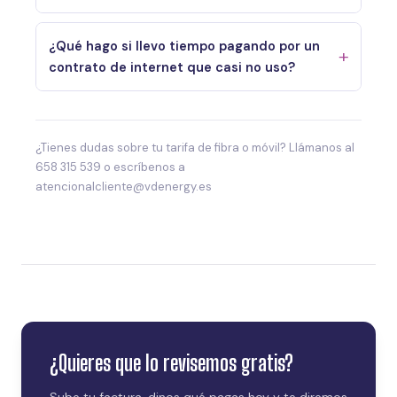
¿Qué hago si llevo tiempo pagando por un
contrato de internet que casi no uso?
¿Tienes dudas sobre tu tarifa de fibra o móvil? Llámanos al
658 315 539 o escríbenos a
atencionalcliente@vdenergy.es
¿Quieres que lo revisemos gratis?
Sube tu factura, dinos qué pagas hoy y te diremos