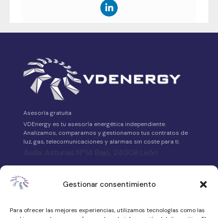
Asesoría gratuita
VDEnergy es tu asesoría energética independiente.
Analizamos, comparamos y gestionamos tus contratos de
luz, gas, telecomunicaciones y alarmas sin coste para ti.
Avda. Asturias Nº14 Bajo, 24008 León
658 315 539
Gestionar consentimiento
·
WhatsApp
Para ofrecer las mejores experiencias, utilizamos tecnologías como las
atencionalcliente@vdenergy.es