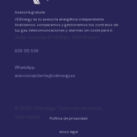
Asesoría gratuita
VDEnergy es tu asesoría energética independiente.
Analizamos, comparamos y gestionamos tus contratos de
luz, gas, telecomunicaciones y alarmas sin coste para ti.
Avda. Asturias Nº14 Bajo, 24008 León
658 315 539
·
WhatsApp
atencionalcliente@vdenergy.es
© 2026 VDEnergy. Todos los derechos
reservados.
Política de privacidad
Aviso legal