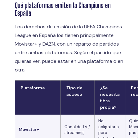
Qué plataformas emiten la Champions en
España
Los derechos de emisión de la UEFA Champions
League en España los tienen principalmente
Movistar+ y DAZN, con un reparto de partidos
entre ambas plataformas. Según el partido que
quieras ver, puede estar en una plataforma o en
otra.
Plataforma
Tipo de
¿Se
Per
acceso
necesita
re
fibra
propia?
No
Quie
Canal de TV /
obligatorio,
Movi
Movistar+
streaming
pero
paq