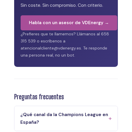
Sin coste. Sin compromiso. Con criterio.
Habla con un asesor de VDEnergy →
¿Prefieres que te llamemos? Llámanos al 658
315 539 o escríbenos a
atencionalcliente@vdenergy.es. Te responde
una persona real, no un bot.
Preguntas frecuentes
¿Qué canal da la Champions League en
España?