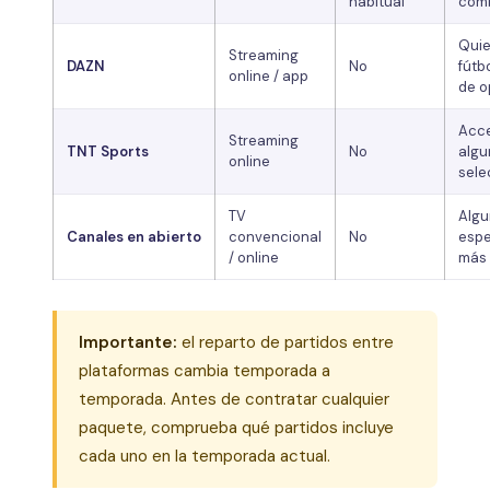
habitual
com
Quie
Streaming
DAZN
No
fútb
online / app
de o
Acce
Streaming
TNT Sports
No
algu
online
sele
TV
Algu
Canales en abierto
convencional
No
espe
/ online
más 
Importante:
el reparto de partidos entre
plataformas cambia temporada a
temporada. Antes de contratar cualquier
paquete, comprueba qué partidos incluye
cada uno en la temporada actual.