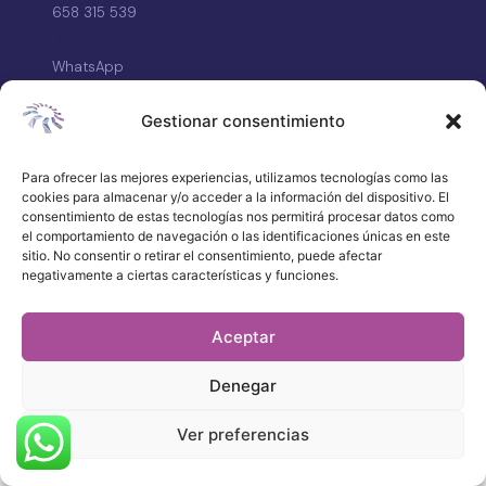
658 315 539
·
WhatsApp
atencionalcliente@vdenergy.es
Gestionar consentimiento
Para ofrecer las mejores experiencias, utilizamos tecnologías como las
cookies para almacenar y/o acceder a la información del dispositivo. El
© 2026 VDEnergy. Todos los derechos
consentimiento de estas tecnologías nos permitirá procesar datos como
reservados.
Política de privacidad
el comportamiento de navegación o las identificaciones únicas en este
sitio. No consentir o retirar el consentimiento, puede afectar
Aviso legal
negativamente a ciertas características y funciones.
Quiénes somos
Trabaja con nosotros
Aceptar
Preguntas frecuentes
Denegar
Ver preferencias