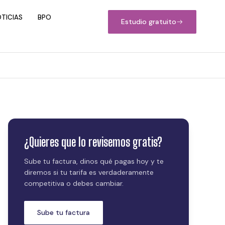
TICIAS
BPO
Estudio gratuito
¿Quieres que lo revisemos gratis?
Sube tu factura, dinos qué pagas hoy y te
diremos si tu tarifa es verdaderamente
competitiva o debes cambiar.
Sube tu factura