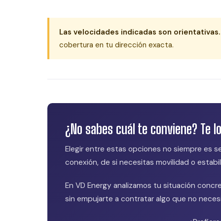
Las velocidades indicadas son orientativas.
cobertura en tu dirección exacta.
¿No sabes cuál te conviene? Te l
Elegir entre estas opciones no siempre es s
conexión, de si necesitas movilidad o estabi
En VD Energy analizamos tu situación concre
sin empujarte a contratar algo que no necesi