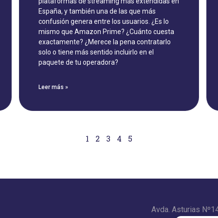
plataformas de streaming más extendidas en
España, y también una de las que más
confusión genera entre los usuarios. ¿Es lo
mismo que Amazon Prime? ¿Cuánto cuesta
exactamente? ¿Merece la pena contratarlo
solo o tiene más sentido incluirlo en el
paquete de tu operadora?
Leer más »
1
2
3
4
5
Avda. Asturias Nº1