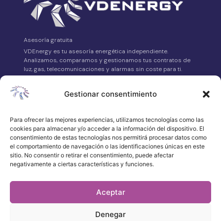
Asesoría gratuita
VDEnergy es tu asesoría energética independiente.
Analizamos, comparamos y gestionamos tus contratos de
luz, gas, telecomunicaciones y alarmas sin coste para ti.
Avda. Asturias Nº14 Bajo, 24008 León
Gestionar consentimiento
658 315 539
·
Para ofrecer las mejores experiencias, utilizamos tecnologías como las
WhatsApp
cookies para almacenar y/o acceder a la información del dispositivo. El
atencionalcliente@vdenergy.es
consentimiento de estas tecnologías nos permitirá procesar datos como
el comportamiento de navegación o las identificaciones únicas en este
sitio. No consentir o retirar el consentimiento, puede afectar
negativamente a ciertas características y funciones.
© 2026 VDEnergy. Todos los derechos
Aceptar
reservados.
Política de privacidad
Denegar
Aviso legal