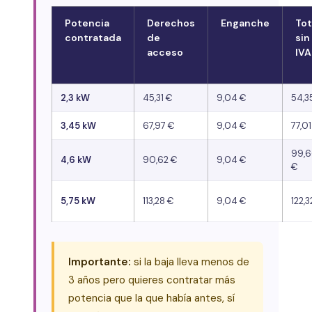
Potencia
Derechos
Enganche
Tot
contratada
de
sin
acceso
IVA
2,3 kW
45,31 €
9,04 €
54,3
3,45 kW
67,97 €
9,04 €
77,01
99,
4,6 kW
90,62 €
9,04 €
€
5,75 kW
113,28 €
9,04 €
122,3
Importante:
si la baja lleva menos de
3 años pero quieres contratar más
potencia que la que había antes, sí