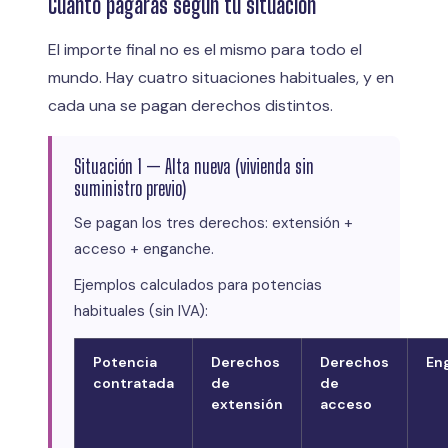
Cuánto pagarás según tu situación
El importe final no es el mismo para todo el
mundo. Hay cuatro situaciones habituales, y en
cada una se pagan derechos distintos.
Situación 1 — Alta nueva (vivienda sin
suministro previo)
Se pagan los tres derechos: extensión +
acceso + enganche.
Ejemplos calculados para potencias
habituales (sin IVA):
Potencia
Derechos
Derechos
En
contratada
de
de
extensión
acceso