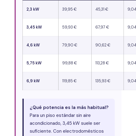
2,3 kW
39,95 €
45,31 €
9,0
3,45 kW
59,93 €
67,97 €
9,0
4,6 kW
79,90 €
90,62 €
9,0
5,75 kW
99,88 €
113,28 €
9,0
6,9 kW
119,85 €
135,93 €
9,0
¿Qué potencia es la más habitual?
Para un piso estándar sin aire
acondicionado, 3,45 kW suele ser
suficiente. Con electrodomésticos