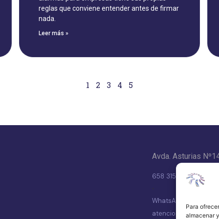
reglas que conviene entender antes de firmar
nada.
Leer más »
1
2
3
4
5
Avda. Asturias Nº1
658 315 539
·
WhatsApp
Para ofrecer
atencionalcliente@vd
almacenar y/