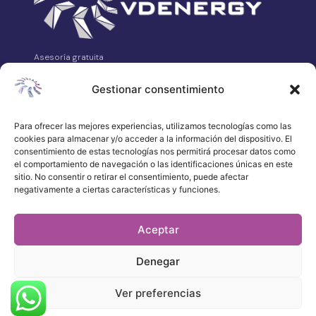
Asesoría gratuita
VDEnergy es tu asesoría energética independiente.
Analizamos, comparamos y gestionamos tus contratos de
Gestionar consentimiento
luz, gas, telecomunicaciones y alarmas sin coste para ti.
Avda. Asturias Nº14 Bajo, 24008 León
Para ofrecer las mejores experiencias, utilizamos tecnologías como las
cookies para almacenar y/o acceder a la información del dispositivo. El
658 315 539
consentimiento de estas tecnologías nos permitirá procesar datos como
·
el comportamiento de navegación o las identificaciones únicas en este
WhatsApp
sitio. No consentir o retirar el consentimiento, puede afectar
negativamente a ciertas características y funciones.
atencionalcliente@vdenergy.es
Aceptar
Denegar
© 2026 VDEnergy. Todos los derechos
reservados.
Política de privacidad
Ver preferencias
Aviso legal