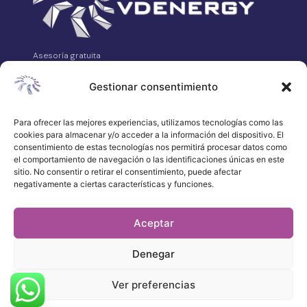
Asesoría gratuita
VDEnergy es tu asesoría energética independiente.
Analizamos, comparamos y gestionamos tus contratos de
Gestionar consentimiento
luz, gas, telecomunicaciones y alarmas sin coste para ti.
Avda. Asturias Nº14 Bajo, 24008 León
Para ofrecer las mejores experiencias, utilizamos tecnologías como las
cookies para almacenar y/o acceder a la información del dispositivo. El
658 315 539
consentimiento de estas tecnologías nos permitirá procesar datos como
·
el comportamiento de navegación o las identificaciones únicas en este
WhatsApp
sitio. No consentir o retirar el consentimiento, puede afectar
negativamente a ciertas características y funciones.
atencionalcliente@vdenergy.es
Aceptar
Denegar
© 2026 VDEnergy. Todos los derechos
reservados.
Política de privacidad
Ver preferencias
Aviso legal