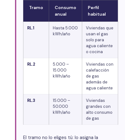
Tramo
Consumo
Perfil
anual
habitual
RL.1
Hasta 5.000
Viviendas que
kWh/año
usan el gas
solo para
agua caliente
o cocina
RL.2
5.000 –
Viviendas con
15.000
calefacción
kWh/año
de gas
además de
agua caliente
RL.3
15.000 –
Viviendas
50.000
grandes con
kWh/año
alto consumo
de gas
El tramo no lo eliges tú: lo asigna la