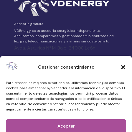
Asesoría gratuita
VDEnergy es tu asesoría energética independiente.
Analizamos, comparamos y gestionamos tus contratos de
luz, gas, telecomunicaciones y alarmas sin coste para ti.
Avda. Asturias Nº14 Bajo, 24008 León
658 315 539
Gestionar consentimiento
·
WhatsApp
Para ofrecer las mejores experiencias, utilizamos tecnologías como las
atencionalcliente@vdenergy.es
cookies para almacenar y/o acceder a la información del dispositivo. El
consentimiento de estas tecnologías nos permitirá procesar datos
como el comportamiento de navegación o las identificaciones únicas
en este sitio. No consentir o retirar el consentimiento, puede afectar
negativamente a ciertas características y funciones.
© 2026 VDEnergy. Todos los derechos
reservados.
Aceptar
Política de privacidad