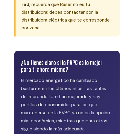
red,
recuerda que Baser no es tu
distribuidora: debes contactar con la
distribuidora eléctrica que te corresponde
por zona.
¿No tienes claro si la PVPC es lo mejor
para ti ahora mismo?
El mercado energético ha cambiado
bastante en los últimos años. Las tarifas
del mercado libre han mejorado y hay
perfiles de consumidor para los que
mantenerse en la PVPC ya no es la opción
más económica, mientras que para otros
sigue siendo la más adecuada,