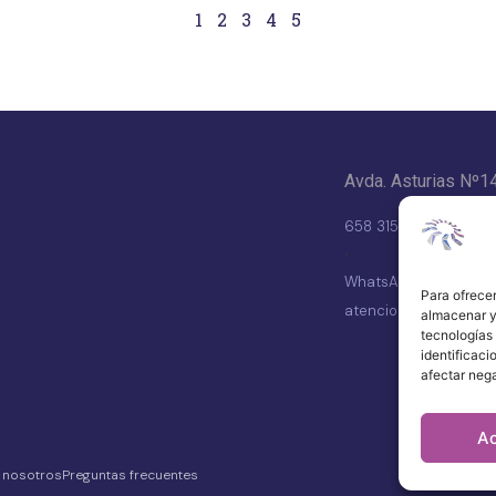
1
2
3
4
5
Avda. Asturias Nº1
658 315 539
·
WhatsApp
Para ofrecer
atencionalcliente@vd
almacenar y/
tecnologías
identificaci
afectar nega
A
 nosotros
Preguntas frecuentes