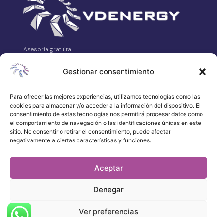
Asesoría gratuita
VDEnergy es tu asesoría energética independiente.
Analizamos, comparamos y gestionamos tus contratos de
Gestionar consentimiento
luz, gas, telecomunicaciones y alarmas sin coste para ti.
Avda. Asturias Nº14 Bajo, 24008 León
Para ofrecer las mejores experiencias, utilizamos tecnologías como las
cookies para almacenar y/o acceder a la información del dispositivo. El
658 315 539
consentimiento de estas tecnologías nos permitirá procesar datos como
·
el comportamiento de navegación o las identificaciones únicas en este
WhatsApp
sitio. No consentir o retirar el consentimiento, puede afectar
negativamente a ciertas características y funciones.
atencionalcliente@vdenergy.es
Aceptar
Denegar
© 2026 VDEnergy. Todos los derechos
reservados.
Política de privacidad
Ver preferencias